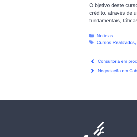
O bjetivo deste curs
crédito, através de
fundamentais, tática
Categorias
Notícias
Tags
Cursos Realizados
Consultoria em proc
Negociação em Cobr