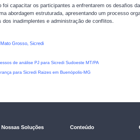
o foi capacitar os participantes a enfrentarem os desafios 
 uma abordagem estruturada, apresentando um processo orga
s dos inadimplentes e administração de conflitos.
,
Mato Grosso
,
Sicredi
essos de análise PJ para Sicredi Sudoeste MT/PA
ança para Sicredi Raizes em Buenópolis-MG
Nossas Soluções
Conteúdo