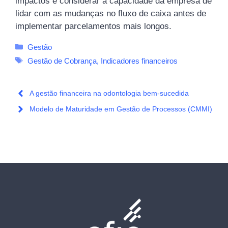
impactos e considerar a capacidade da empresa de
lidar com as mudanças no fluxo de caixa antes de
implementar parcelamentos mais longos.
Categorias
Gestão
Tags
Gestão de Cobrança
,
Indicadores financeiros
A gestão financeira na odontologia bem-sucedida
Modelo de Maturidade em Gestão de Processos (CMMI)