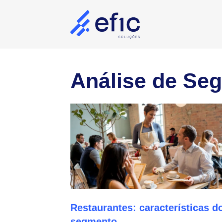
Pular
para
o
conteúdo
Análise de Se
Restaurantes: características d
segmento