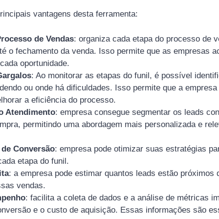
rincipais vantagens desta ferramenta:
Processo de Vendas
: organiza cada etapa do processo de 
até o fechamento da venda. Isso permite que as empresas
cada oportunidade.
Gargalos
: Ao monitorar as etapas do funil, é possível identi
rdendo ou onde há dificuldades. Isso permite que a empres
lhorar a eficiência do processo.
do Atendimento
: empresa consegue segmentar os leads con
mpra, permitindo uma abordagem mais personalizada e rele
 de Conversão
: empresa pode otimizar suas estratégias pa
ada etapa do funil.
ita
: a empresa pode estimar quantos leads estão próximos d
essas vendas.
mpenho
: facilita a coleta de dados e a análise de métricas 
nversão e o custo de aquisição. Essas informações são ess