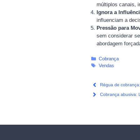
múltiplos canais, 
Ignora a Influênc
influenciam a deci
Pressão para Mo
sem considerar se
abordagem forçada 
Categorias
Cobrança
Tags
Vendas
Régua de cobrança: 
Cobrança abusiva: L