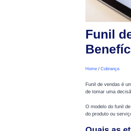
Funil d
Benefíc
Home
/
Cobrança
Funil de vendas é um
de tomar uma decis
O modelo do funil d
do produto ou servi
Quais as e