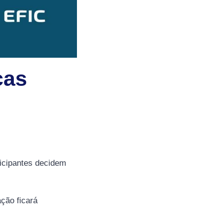
cas
icipantes decidem
ção ficará