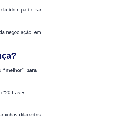
decidem participar
 da negociação, em
nça?
ou “melhor” para
 “20 frases
aminhos diferentes.