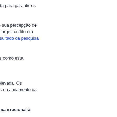
a para garantir os
e sua percepção de
urge conflito em
esultado da pesquisa
s como esta.
elevada. Os
dos ou andamento da
a irracional à