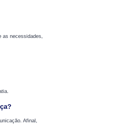
ue as necessidades,
tia.
nça?
nicação. Afinal,