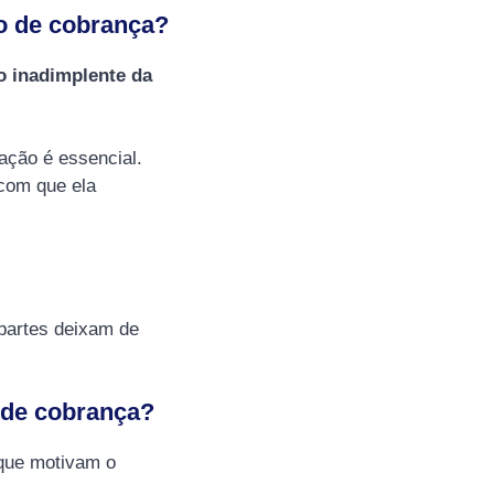
o de cobrança?
o inadimplente da
ação é essencial.
 com que ela
partes deixam de
 de cobrança?
que motivam o