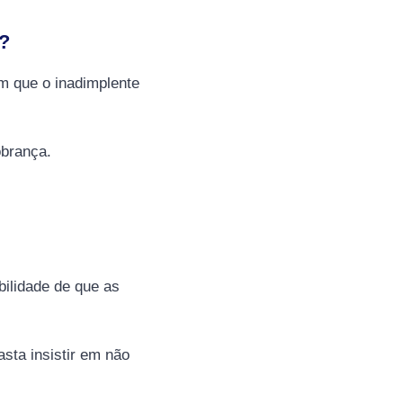
?
m que o inadimplente
obrança.
ilidade de que as
sta insistir em não