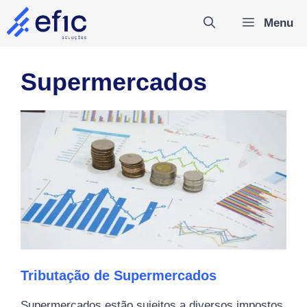
Pular
Menu
para
o
conteúdo
Supermercados
Tributação de Supermercados
Supermercados estão sujeitos a diversos impostos