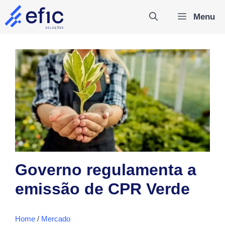
Pular
Menu
para
o
conteúdo
Governo regulamenta a
emissão de CPR Verde
Home
/
Mercado