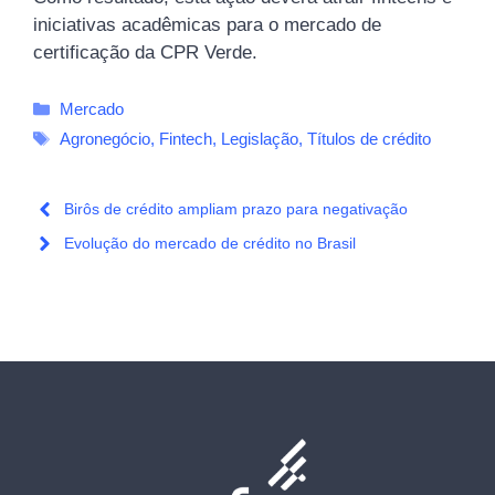
iniciativas acadêmicas para o mercado de
certificação da CPR Verde.
Categorias
Mercado
Tags
Agronegócio
,
Fintech
,
Legislação
,
Títulos de crédito
Birôs de crédito ampliam prazo para negativação
Evolução do mercado de crédito no Brasil