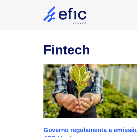
Pular
para
o
conteúdo
Fintech
Governo regulamenta a emissã