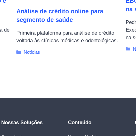
o é
EBC
na 
Análise de crédito online para
segmento de saúde
Pedr
a de
Exec
Primeira plataforma para análise de crédito
na s
voltada às clínicas médicas e odontológicas.
C
N
Categorias
Notícias
Nossas Soluções
Conteúdo