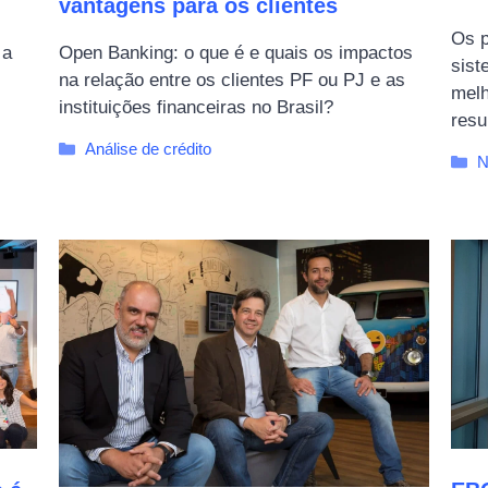
vantagens para os clientes
Os p
 a
Open Banking: o que é e quais os impactos
sist
na relação entre os clientes PF ou PJ e as
melh
instituições financeiras no Brasil?
resu
Categorias
Análise de crédito
C
N