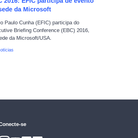
 2016: EFIC participa de evento
sede da Microsoft
o Paulo Cunha (EFIC) participa do
utive Briefing Conference (EBC) 2016,
ede da Microsoft/USA.
ategorias
otícias
Conecte-se