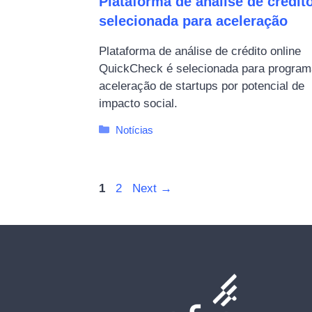
Plataforma de análise de crédit
selecionada para aceleração
Plataforma de análise de crédito online
QuickCheck é selecionada para program
aceleração de startups por potencial de
impacto social.
Categorias
Notícias
Page
Page
1
2
Next
→