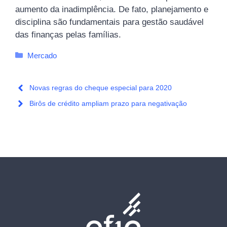
aumento da inadimplência. De fato, planejamento e
disciplina são fundamentais para gestão saudável
das finanças pelas famílias.
Categorias
Mercado
Novas regras do cheque especial para 2020
Birôs de crédito ampliam prazo para negativação