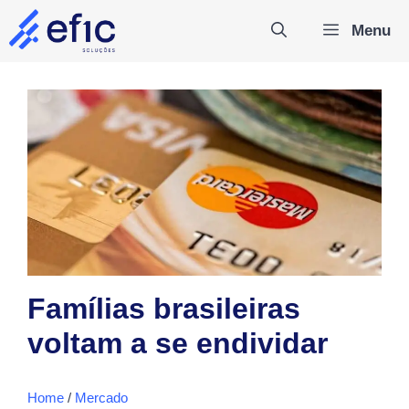
Pular
Menu
para
o
conteúdo
Famílias brasileiras
voltam a se endividar
Home
/
Mercado