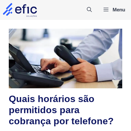
Pular
Menu
para
o
conteúdo
Quais horários são
permitidos para
cobrança por telefone?