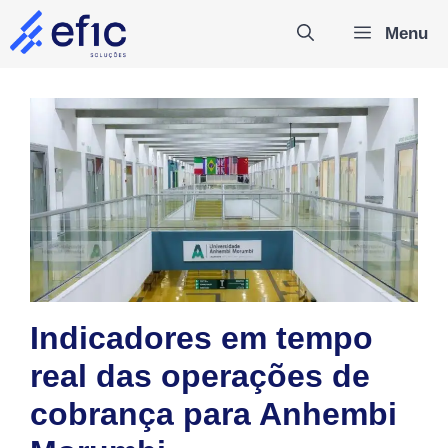
Pular
Menu
para
o
conteúdo
Indicadores em tempo
real das operações de
cobrança para Anhembi